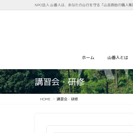
コ
ナ
NPO法人 山番人は、あなたの山行を守る「山岳救助の職人集
ン
ビ
テ
ゲ
ン
ー
ツ
シ
に
ョ
移
ン
動
に
ホーム
山番人とは
移
動
講習会・研修
HOME
講習会・研修