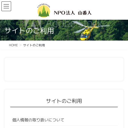
コ
ナ
ン
ビ
テ
ゲ
ン
ー
ツ
シ
サイトのご利用
に
ョ
移
ン
動
に
HOME
サイトのご利用
移
動
サイトのご利用
個人情報の取り扱いについて