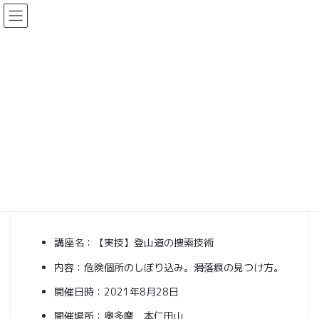
コ
ナ
ン
ビ
テ
ゲ
ン
ー
ツ
シ
講習会（登山者向け）
に
ョ
移
ン
動
に
HOME
講習会（登山者向け）
「実技」開催：登山道の捜索技術
移
動
2021-05-25
講習会（登山者向け）
「実技」開催：登山道の捜索技術
講座名：【実技】登山道の捜索技術
内容：危険個所のしぼり込み。滑落痕の見つけ方。
開催日時：2021年8月28日
開催場所：奥多摩 本仁田山