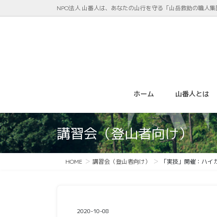
コ
ナ
NPO法人 山番人は、あなたの山行を守る「山岳救助の職人集
ン
ビ
テ
ゲ
ン
ー
ツ
シ
に
ョ
移
ン
動
に
ホーム
山番人とは
移
動
講習会（登山者向け）
HOME
講習会（登山者向け）
「実技」開催：ハイ
2020-10-08